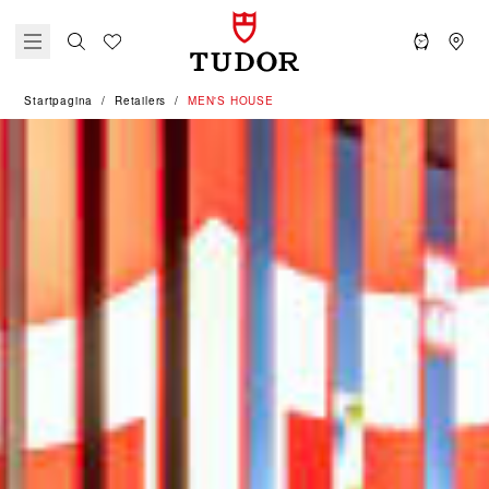
Startpagina
Retailers
‭MEN'S HOUSE‬