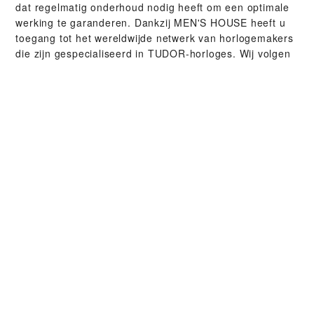
dat regelmatig onderhoud nodig heeft om een optimale
werking te garanderen. Dankzij ‭MEN'S HOUSE‬ heeft u
toegang tot het wereldwijde netwerk van horlogemakers
die zijn gespecialiseerd in TUDOR-horloges. Wij volgen
de TUDOR-onderhouds­procedure waardoor u ervan
verzekerd kunt zijn dat ieder horloge dat een TUDOR-
atelier verlaat, voldoet aan zijn originele functionele en
esthetische normen.
TUDOR-COLLECTIES
ONTDEK MEER