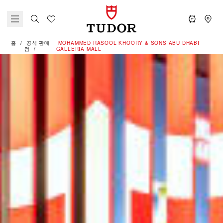
홈
공식 판매
‭MOHAMMED RASOOL KHOORY & SONS ABU DHABI
점
GALLERIA MALL‬