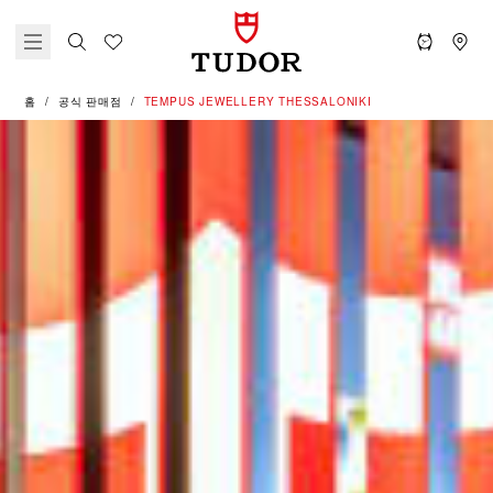
홈
공식 판매점
‭TEMPUS JEWELLERY THESSALONIKI‬