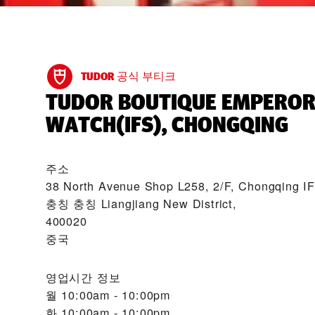
TUDOR 공식 부티크
‭TUDOR BOUTIQUE EMPERO
WATCH(IFS), CHONGQING‬
주소
38 North Avenue Shop L258, 2/F, Chongqing I
충칭 충칭 Liangjiang New District,
400020
중국
영업시간 정보
월
10:00am - 10:00pm
화
10:00am - 10:00pm