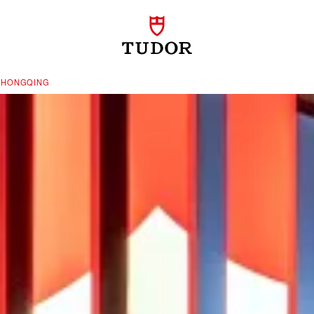
CHONGQING‬