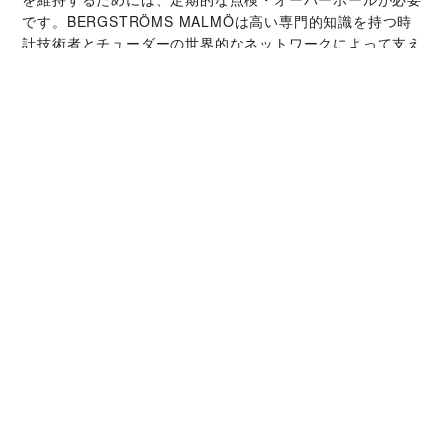
です。‭BERGSTRÖMS MALMÖ‬は高い専門的知識を持つ時
計技術者とチューダーの世界的なネットワークによって支え
られています。オーバーホールサービスでは、時計本来の機
能と美しさを取り戻すことが可能です。
チューダー コレクシ
ョン
詳細を見る