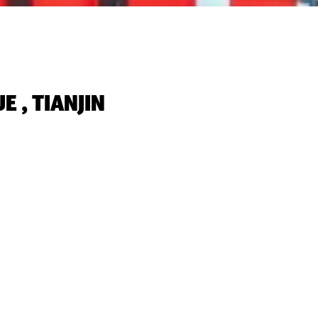
 , TIANJIN‬