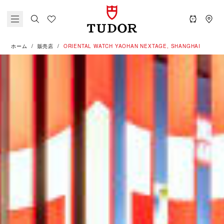
ホーム
販売店
‭ORIENTAL WATCH YAOHAN NEXTAGE, SHANGHAI‬