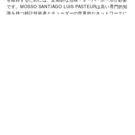
です。‭MOSSO SANTIAGO LUIS PASTEUR‬は高い専門的知
識を持つ時計技術者とチューダーの世界的なネットワークに
よって支えられています。オーバーホールサービスでは、時
計本来の機能と美しさを取り戻すことが可能です。
チューダー コレクシ
ョン
詳細を見る