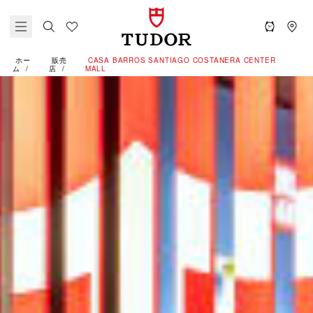
ホー
販売
‭CASA BARROS SANTIAGO COSTANERA CENTER
ム
店
MALL‬