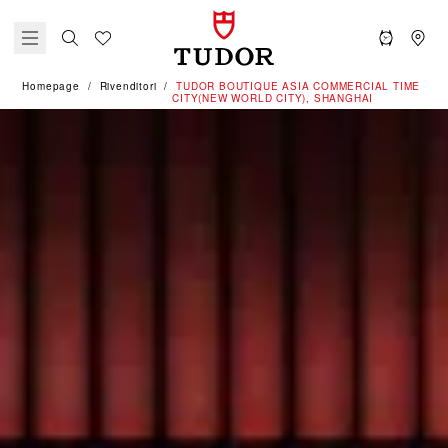
Homepage
Rivenditori
‭TUDOR BOUTIQUE ASIA COMMERCIAL TIME
CITY(NEW WORLD CITY), SHANGHAI‬