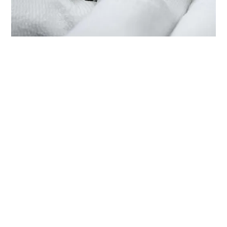
LA REVISIONE DEL TUO TUDOR
PRESSO ‭TUDOR BOUTIQUE ASIA
COMMERCIAL TIME CITY(NEW
WORLD CITY), SHANGHAI‬
Ogni orologio TUDOR è dotato di un complesso
meccanismo di precisione che necessita di una revisione
regolare al fine di garantirne prestazioni ottimali nel
tempo. Tramite ‭TUDOR BOUTIQUE ASIA COMMERCIAL
TIME CITY(NEW WORLD CITY), SHANGHAI‬ è possibile