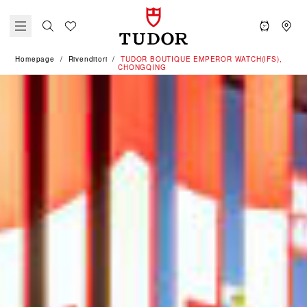
Homepage
Rivenditori
‭TUDOR BOUTIQUE EMPEROR WATCH(IFS),
CHONGQING‬