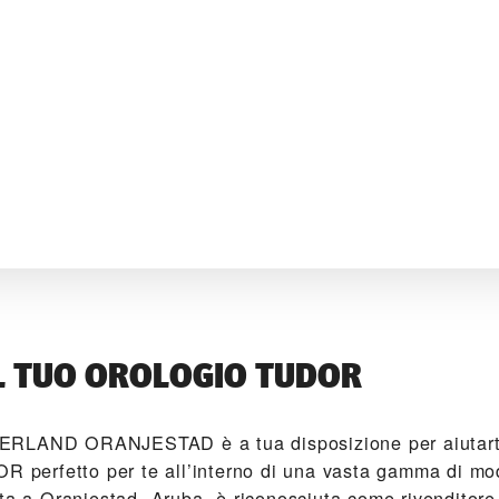
L TUO OROLOGIO TUDOR
ERLAND ORANJESTAD‬ è a tua disposizione per aiutarti
OR perfetto per te all’interno di una vasta gamma di mod
ta a Oranjestad, Aruba, è riconosciuta come rivenditore