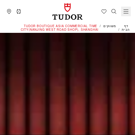
דף
משווקים
‭TUDOR BOUTIQUE ASIA COMMERCIAL TIME
הבית
CITY(NANJING WEST ROAD SHOP), SHANGHAI‬