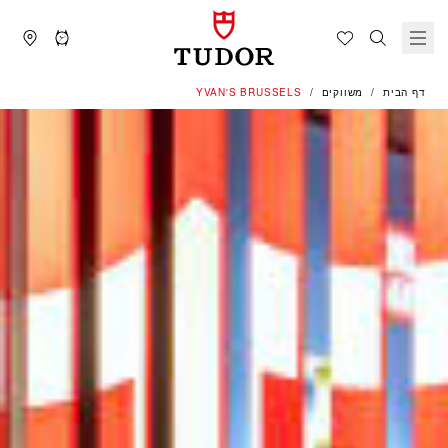
דף הבית
משווקים
‭YVAN'S BRUSSELS‬