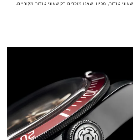
שעוני טודור, מכיוון שאנו מוכרים רק שעוני טודור מקוריים.