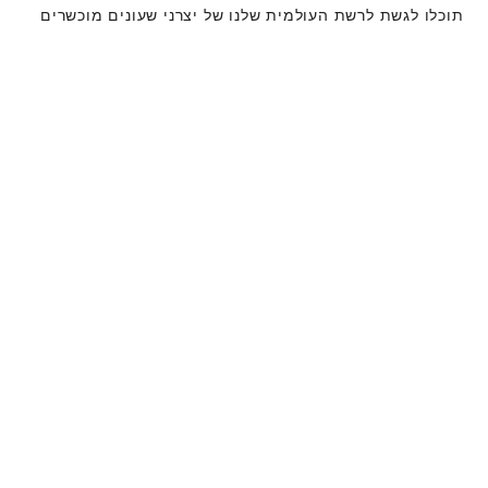
תוכלו לגשת לרשת העולמית שלנו של יצרני שעונים מוכשרים
של טודור. אנו פועלים לפי תהליך מתן השירות של טודור,
שנועד להבטיח כי כל שעון שעוזב את מפעלי טודור עומד
במאפיינים הפונקציונאליים והאסתטיים המקוריים שלו.
קולקציית שעוני טודור
למידע נוסף
שעונים