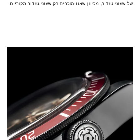
של שעוני טודור, מכיוון שאנו מוכרים רק שעוני טודור מקוריים.