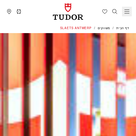
דף הבית
משווקים
‭SLAETS ANTWERP‬