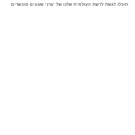
תוכלו לגשת לרשת העולמית שלנו של יצרני שעונים מוכשרים
של טודור. אנו פועלים לפי תהליך מתן השירות של טודור,
שנועד להבטיח כי כל שעון שעוזב את מפעלי טודור עומד
במאפיינים הפונקציונאליים והאסתטיים המקוריים שלו.
קולקציית שעוני טודור
למידע נוסף
שעונים