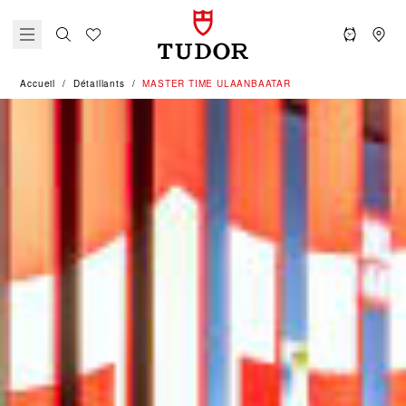
Accueil
Détaillants
‭MASTER TIME ULAANBAATAR‬