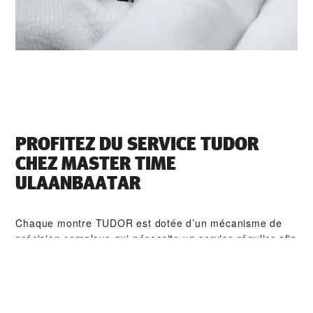
PROFITEZ DU SERVICE TUDOR
CHEZ ‭MASTER TIME
ULAANBAATAR‬
Chaque montre TUDOR est dotée d’un mécanisme de
précision complexe qui nécessite un service régulier afin
de garantir une performance optimale dans le temps.
Grâce à ‭MASTER TIME ULAANBAATAR‬, vous pouvez
avoir accès à notre réseau mondial d'horlogers formés
chez TUDOR. Nous appliquons la procédure de service