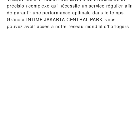
précision complexe qui nécessite un service régulier afin
de garantir une performance optimale dans le temps.
Grâce à ‭INTIME JAKARTA CENTRAL PARK‬, vous
pouvez avoir accès à notre réseau mondial d'horlogers
formés chez TUDOR. Nous appliquons la procédure de
service TUDOR afin de nous assurer que toute montre
qui sort d’un atelier TUDOR soit conforme aux
spécifications fonctionnelles et esthétiques d’origine.
COLLECTIONS TUDOR
EN SAVOIR PLUS