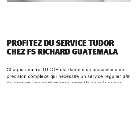
PROFITEZ DU SERVICE TUDOR
CHEZ ‭FS RICHARD GUATEMALA‬
Chaque montre TUDOR est dotée d’un mécanisme de
précision complexe qui nécessite un service régulier afin
de garantir une performance optimale dans le temps.
Grâce à ‭FS RICHARD GUATEMALA‬, vous pouvez avoir
accès à notre réseau mondial d'horlogers formés chez
TUDOR. Nous appliquons la procédure de service
TUDOR afin de nous assurer que toute montre qui sort
d’un atelier TUDOR soit conforme aux spécifications
fonctionnelles et esthétiques d’origine.