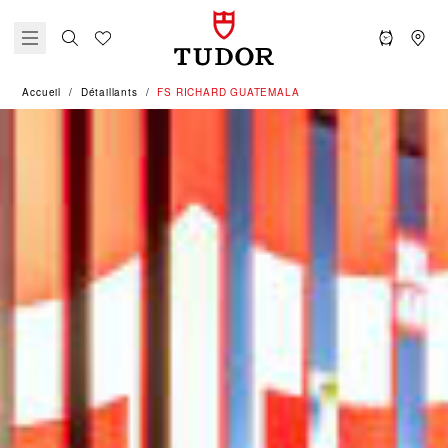
Accueil
Détaillants
‭FS RICHARD GUATEMALA‬