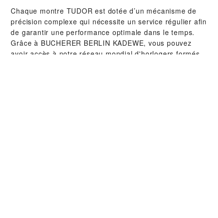
Chaque montre TUDOR est dotée d’un mécanisme de
précision complexe qui nécessite un service régulier afin
de garantir une performance optimale dans le temps.
Grâce à ‭BUCHERER BERLIN KADEWE‬, vous pouvez
avoir accès à notre réseau mondial d'horlogers formés
chez TUDOR. Nous appliquons la procédure de service
TUDOR afin de nous assurer que toute montre qui sort
d’un atelier TUDOR soit conforme aux spécifications
fonctionnelles et esthétiques d’origine.
COLLECTIONS TUDOR
EN SAVOIR PLUS