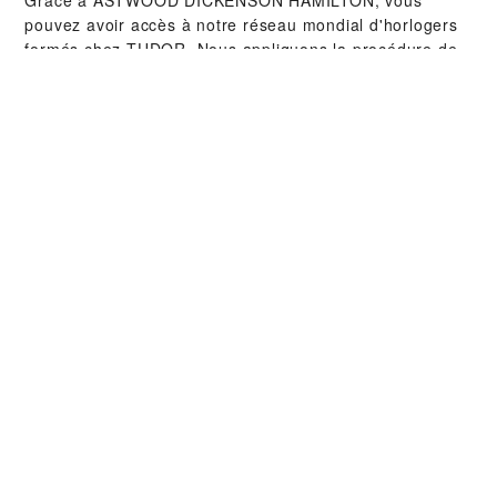
pouvez avoir accès à notre réseau mondial d'horlogers
formés chez TUDOR. Nous appliquons la procédure de
service TUDOR afin de nous assurer que toute montre
qui sort d’un atelier TUDOR soit conforme aux
spécifications fonctionnelles et esthétiques d’origine.
COLLECTIONS TUDOR
EN SAVOIR PLUS