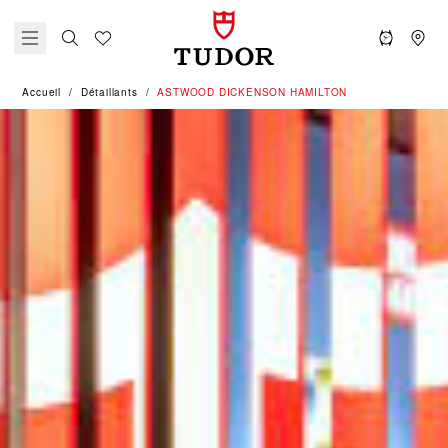
Accueil
Détaillants
‭ASTWOOD DICKENSON HAMILTON‬