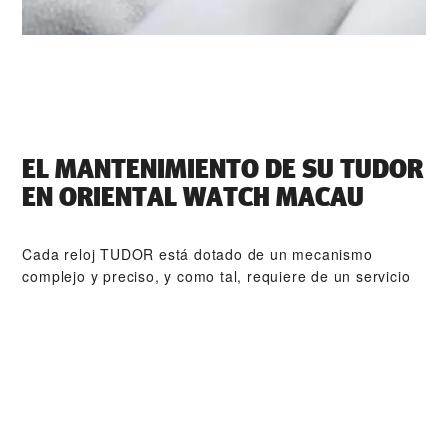
EL MANTENIMIENTO DE SU TUDOR
EN ‭ORIENTAL WATCH MACAU‬
Cada reloj TUDOR está dotado de un mecanismo
complejo y preciso, y como tal, requiere de un servicio
de mantenimiento periódico que garantice su perfecto
funcionamiento. ‭ORIENTAL WATCH MACAU‬ forma parte
de nuestra red mundial de relojeros formados por
TUDOR. El procedimiento de mantenimiento de TUDOR
está diseñado para garantizar que todas y cada una de
las piezas que abandonan un taller TUDOR cumplan con
sus especificaciones estéticas y funcionales originales.