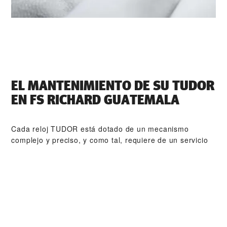
EL MANTENIMIENTO DE SU TUDOR
EN ‭FS RICHARD GUATEMALA‬
Cada reloj TUDOR está dotado de un mecanismo
complejo y preciso, y como tal, requiere de un servicio
de mantenimiento periódico que garantice su perfecto
funcionamiento. ‭FS RICHARD GUATEMALA‬ forma parte
de nuestra red mundial de relojeros formados por
TUDOR. El procedimiento de mantenimiento de TUDOR
está diseñado para garantizar que todas y cada una de
las piezas que abandonan un taller TUDOR cumplan con
sus especificaciones estéticas y funcionales originales.