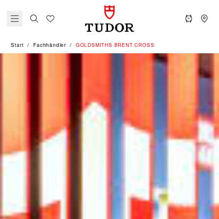
Start
Fachhändler
‭GOLDSMITHS BRENT CROSS‬