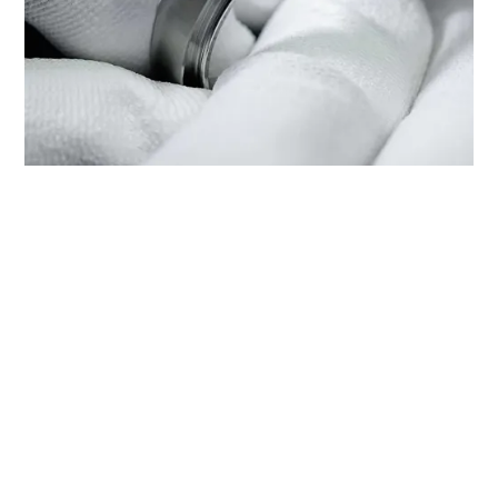
WARTUNG IHRER TUDOR BEI
‭TUDOR BOUTIQUE EMPEROR
WATCH(IFS), CHONGQING‬
Jede TUDOR ist ein komplexes Präzisionsinstrument
und erfordert dementsprechend Pflege und regelmäßige
Wartung zur Gewährleistung der optimalen Leistung.