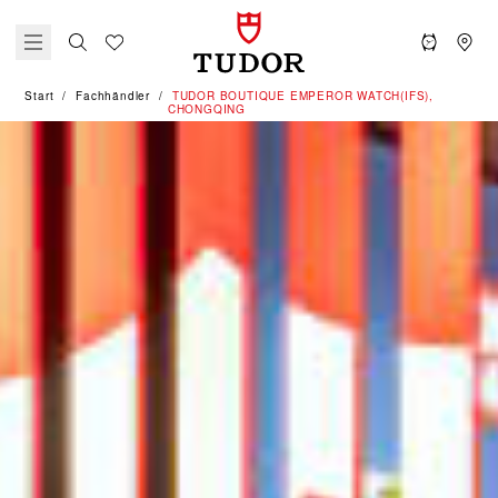
Start
Fachhändler
‭TUDOR BOUTIQUE EMPEROR WATCH(IFS),
CHONGQING‬