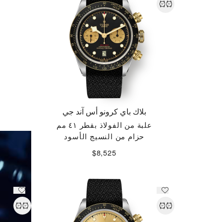
بلاك باي كرونو أس آند جي
علبة من الفولاذ بقطر ٤١ مم
حزام من النسيج الأسود
$8,525