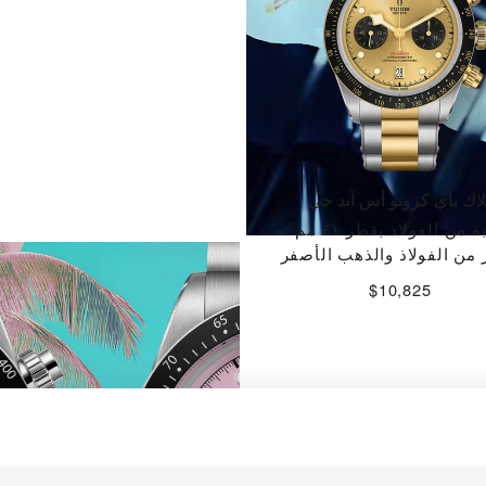
لاك باي كرونو أس آند جي
ة من الفولاذ بقطر ٤١ مم
اكتشف المزيد
من الفولاذ والذهب الأصفر
$10,825