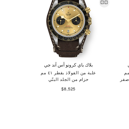
بلاك باي كرونو أس آند جي
علبة من الفولاذ بقطر ٤١ مم
أصفر
حزام من الجلد البنّي
$8,525