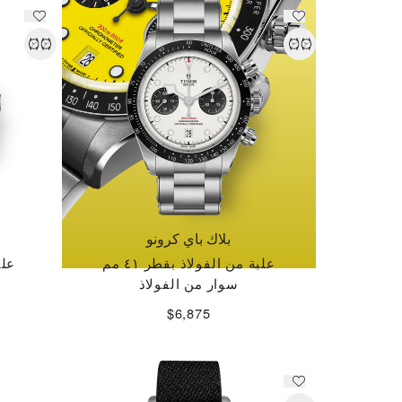
بلاك باي كرونو
علبة من الفولاذ بقطر ٤١ مم
علب
سوار من الفولاذ
$6,875