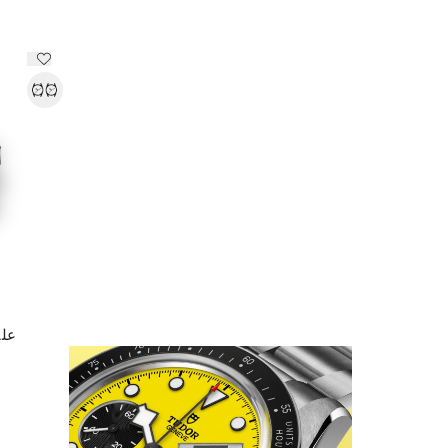
علب
اكتشف المزيد