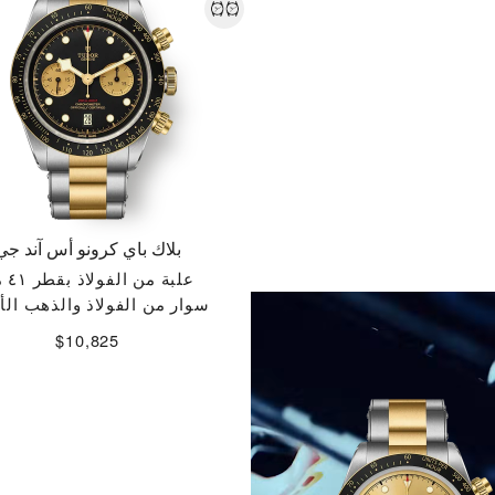
بلاك باي كرونو أس آند جي
علبة من الفولاذ بقطر ٤١ مم
اكتشف المزيد
سوار من الفولاذ والذهب ال
$10,825