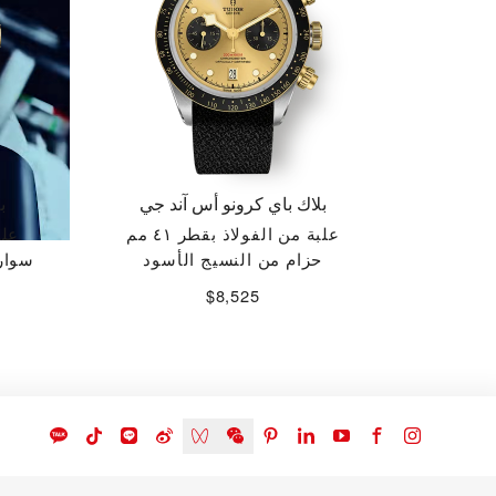
بلاك باي كرونو أس آند جي
ب
علبة من الفولاذ بقطر ٤١ مم
علب
حزام من النسيج الأسود
سوار 
$8,525