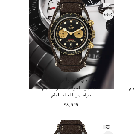
بلاك باي كرونو أس آند جي
علبة من الفولاذ بقطر ٤١ مم
حزام من الجلد البنّي
$8,525